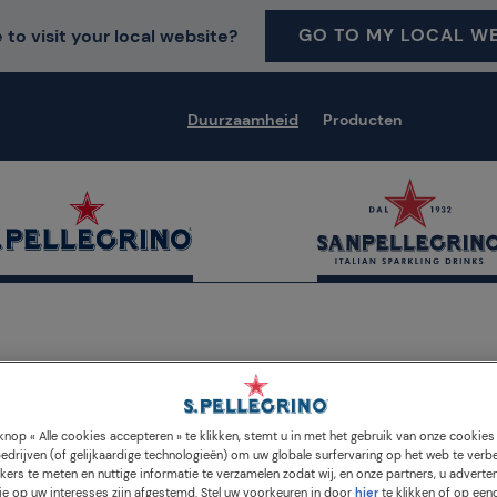
GO TO MY LOCAL WE
 to visit your local website?
Duurzaamheid
Producten
nop « Alle cookies accepteren » te klikken, stemt u in met het gebruik van onze cookie
edrijven (of gelijkaardige technologieën) om uw globale surfervaring op het web te verb
kers te meten en nuttige informatie te verzamelen zodat wij, en onze partners, u adverte
Onze inzet
e op uw interesses zijn afgestemd. Stel uw voorkeuren in door
hier
te klikken of op een