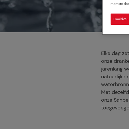
moment door 
Cookies-i
Elke dag ze
onze dranke
jarenlang 
natuurlijke
waterbronn
Met dezelfd
onze Sanpel
toegevoegd