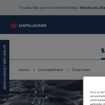
It looks like you're in United States.
Would you like
NEEM CONTACT MET ONS OP
Home
Duurzaamheid
Onze inzet
Door op de k
van partnerb
online bezoe
aanbieden di