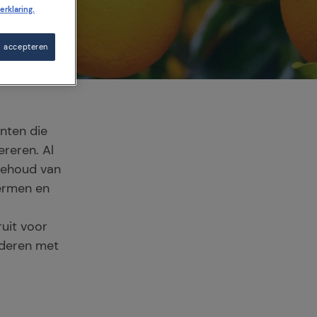
erklaring.
s accepteren
ënten die
reren. Al
behoud van
hermen en
uit voor
rderen met