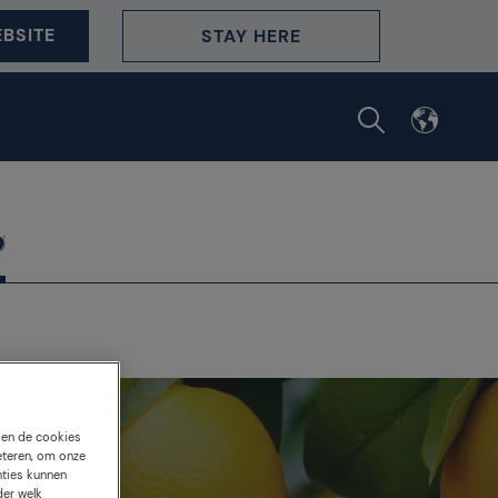
BSITE
STAY HERE
s en de cookies
eteren, om onze
nties kunnen
der welk