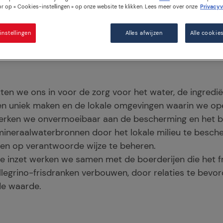
op « Cookies-instellingen » op onze website te klikken. Lees meer over onze
Privacyv
nstellingen
Alles afwijzen
Alle cookie
tten we ons in voor de zorg voor het water, de ingredi
n uniek maken en de lokale omgevingen waarin we ope
werken we onvermoeibaar aan de bescherming en het 
 mineraalwaterbronnen door het lokale milieu te besc
en op verantwoorde wijze te beheren.
e inzet werken we samen met de boerderijen die het fr
legrino-frisdranken verbouwen, door relaties te bevo
e waarde.