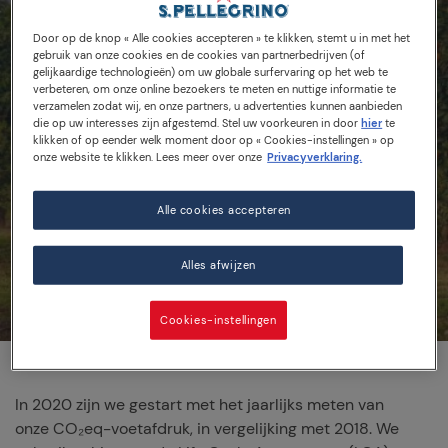
Door op de knop « Alle cookies accepteren » te klikken, stemt u in met het
Milieu-impact
gebruik van onze cookies en de cookies van partnerbedrijven (of
gelijkaardige technologieën) om uw globale surfervaring op het web te
verbeteren, om onze online bezoekers te meten en nuttige informatie te
verzamelen zodat wij, en onze partners, u advertenties kunnen aanbieden
die op uw interesses zijn afgestemd. Stel uw voorkeuren in door
hier
te
klikken of op eender welk moment door op « Cookies-instellingen » op
onze website te klikken. Lees meer over onze
Privacyverklaring.
Alle cookies accepteren
Alles afwijzen
Cookies-instellingen
In 2020 zijn we gestart met het jaarlijks meten van
onze CO₂eq-voetafdruk, in vergelijking met 2018. We