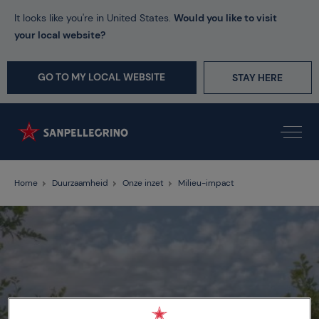
It looks like you're in United States.
Would you like to visit
your local website?
GO TO MY LOCAL WEBSITE
STAY HERE
Home
Duurzaamheid
Onze inzet
Milieu-impact