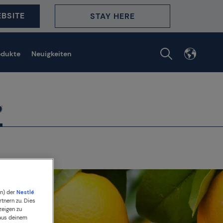
BSITE
STAY HERE
odukte
Neuigkeiten
en) der
Nestlé
tnern zu. Dies
zeigen zu
 aus deinem