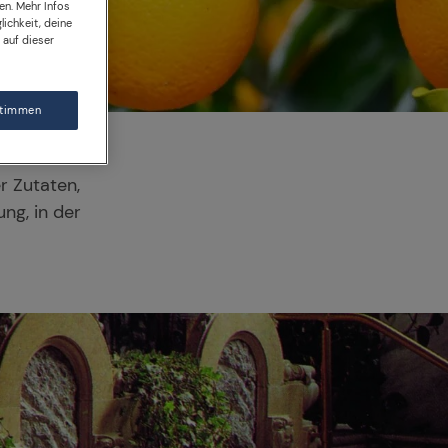
en. Mehr Infos
lichkeit, deine
 auf dieser
stimmen
r Zutaten,
ng, in der