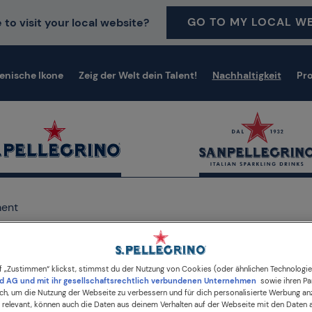
GO TO MY LOCAL WE
 to visit your local website?
ienische Ikone
Zeig der Welt dein Talent!
Nachhaltigkeit
Pr
ent
f „Zustimmen“ klickst, stimmst du der Nutzung von Cookies (oder ähnlichen Technologi
d AG und mit ihr gesellschaftsrechtlich verbundenen Unternehmen
sowie ihren Par
lich, um die Nutzung der Webseite zu verbessern und für dich personalisierte Werbung an
Unser Engagement
s relevant, können auch die Daten aus deinem Verhalten auf der Webseite mit den Daten