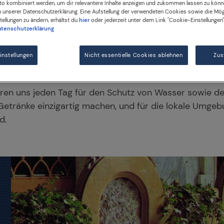
o kombiniert werden, um dir relevantere Inhalte anzeigen und zukommen lassen zu könn
in unserer Datenschutzerklärung. Eine Aufstellung der verwendeten Cookies sowie die Mög
ellungen zu ändern, erhältst du
hier
oder jederzeit unter dem Link "Cookie-Einstellungen"
tenschutzerklärung
nstellungen
Nicht essentielle Cookies ablehnen
Zu
ren uns jeden Tag für den Schutz von Wasser sowie de
Getränke einzigartig machen, und für die lokale Umgebu
nd.