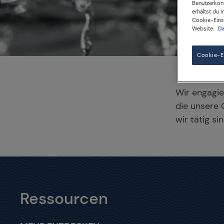
Benutzerkont
erhältst du 
Cookie-Einst
Website.
Da
Cookie-Ei
Wir engagie
die unsere 
wir tätig si
Ressourcen