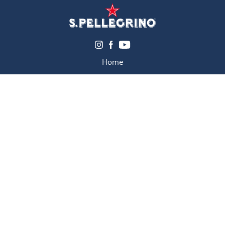
Home
Manifesto
La nostra acqua
Le iniziative di S.Pellegrino
News