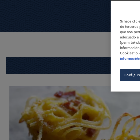
Si hace clic
de terceros 
que nos perm
adecuado a s
(permitiéndo
información 
Cookies” o, 
informació
Configur