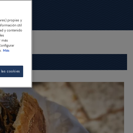
ares) propias y
nformación útil
dad y contenido
les
er más
Configurar
.
Más
 las cookies