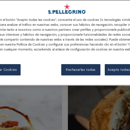
 en el botón “Acepto todas las cookies”, consiente el uso de cookies (o tecnologías simil
para analizar el tráfico en nuestras webs, conocer sus hábitos de navegación, recopilar i
ita tanto a nosotros como a nuestros partners crear perfiles y proporcionarle publici
us intereses y hábitos de navegación, y proporcionarle funcionalidades de redes socia
le compartir contenido de nuestras webs a través de las redes sociales). Puede obten
en nuestra Política de Cookies y configurar sus preferencias haciendo clic en el botón “
en cualquier momento, accediendo al enlace de configuración de cookies en nuestra web
n
ZESTY FOOD
ar Cookies
Rechazarlas todas
Acepto todas