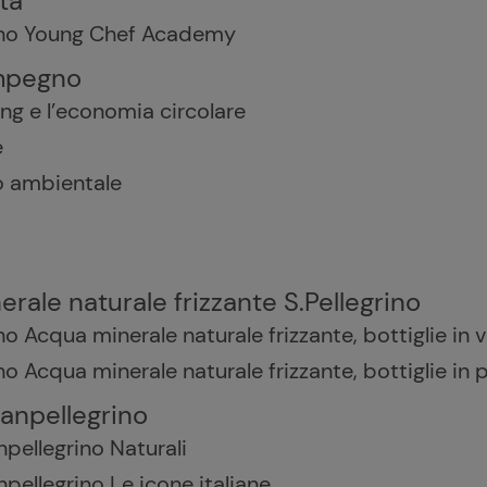
tà
rino Young Chef Academy
impegno
ing e l’economia circolare
e
o ambientale
rale naturale frizzante S.Pellegrino
ino Acqua minerale naturale frizzante, bottiglie in 
no Acqua minerale naturale frizzante, bottiglie in p
Sanpellegrino
npellegrino Naturali
npellegrino Le icone italiane