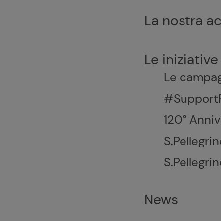
La nostra a
Le iniziative
Le campag
#SupportRe
120° Anniv
S.Pellegrin
S.Pellegri
News