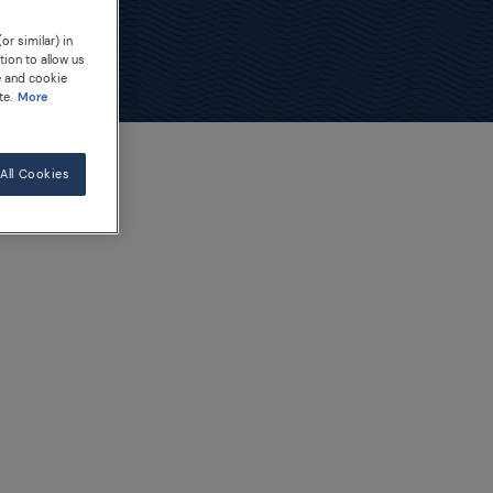
or similar) in
tion to allow us
e and cookie
te.
More
All Cookies