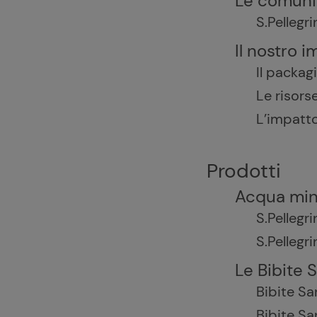
Le comuni
S.Pelleg
Il nostro 
Il packag
Le risors
L’impatt
Prodotti
Acqua mine
S.Pellegr
S.Pellegri
Le Bibite 
Bibite Sa
Bibite Sa