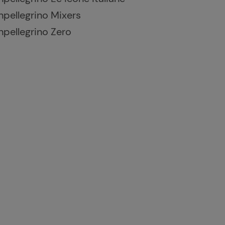
npellegrino Mixers
npellegrino Zero