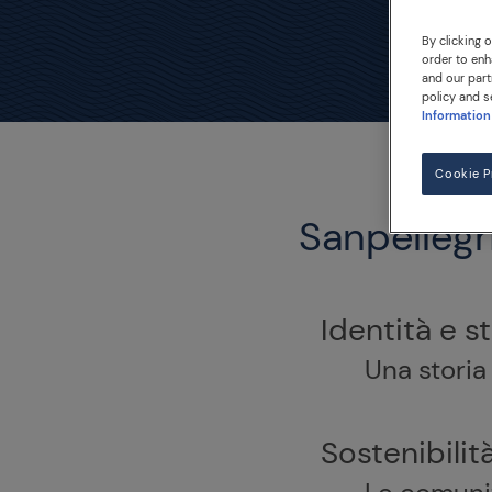
By clicking 
order to enh
and our part
policy and s
Information
Cookie P
Sanpellegr
Identità e st
Una storia
Sostenibilit