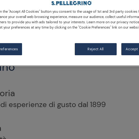
Mappa del sito
on the "Accept All Cookies" button you consent to the usage of 1st and 3rd party cookies (
ance your overall web browsing experience, measure our audience, collect useful informa
ners to provide you with ads tailored to your interests. Learn more on our privacy notic
et your preferences at any time by clicking on the "Cookie Preferences" link on our websi
references
Reject All
Accept 
ino
oria
 di esperienze di gusto dal 1899
à