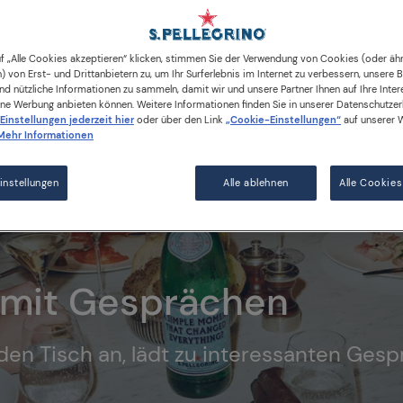
f „Alle Cookies akzeptieren“ klicken, stimmen Sie der Verwendung von Cookies (oder äh
) von Erst- und Drittanbietern zu, um Ihr Surferlebnis im Internet zu verbessern, unsere
d nützliche Informationen zu sammeln, damit wir und unsere Partner Ihnen auf Ihre Inte
ne Werbung anbieten können. Weitere Informationen finden Sie in unserer Datenschutzerk
 Einstellungen jederzeit hier
oder über den Link
„Cookie-Einstellungen“
auf unserer 
Mehr Informationen
nstellungen
Alle ablehnen
Alle Cookies
 mit Gesprächen
eden Tisch an, lädt zu interessanten Ges