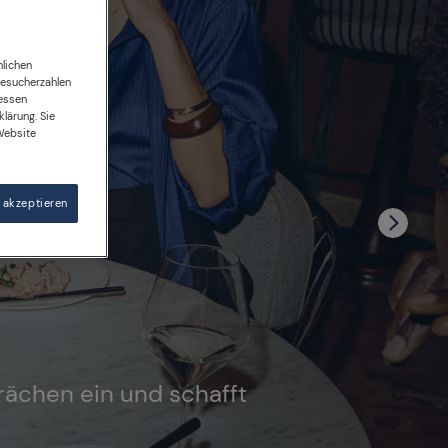
nlichen
 Besucherzahlen
ressen
lärung. Sie
Website
 akzeptieren
prächen ein und schafft