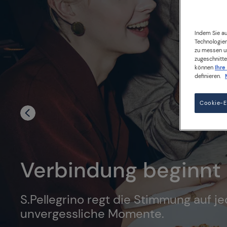
Indem Sie au
Technologien
zu messen un
zugeschnitte
können
Ihre
definieren.
Cookie-Ei
Verbindung beginnt
S.Pellegrino regt die Stimmung auf j
unvergessliche Momente.