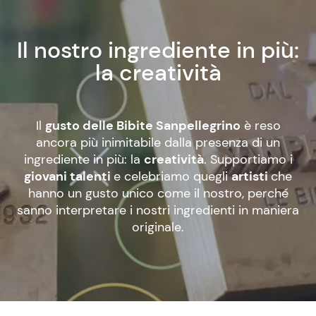
Il nostro ingrediente in più:
la creatività
Il
gusto delle Bibite Sanpellegrino
è reso
ancora più inimitabile dalla presenza di un
ingrediente in più: la
creatività
. Supportiamo i
giovani talenti
e celebriamo quegli
artisti
che
hanno un gusto unico come il nostro, perché
sanno interpretare i nostri ingredienti in maniera
originale.