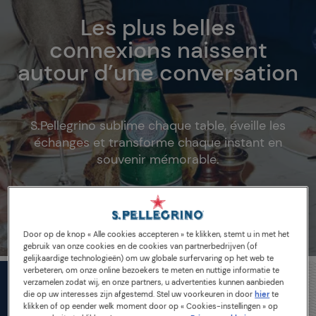
Les plus belles
connexions naissent
autour d’une conversation
S.Pellegrino sublime chaque table, éveille les
échanges et transforme chaque instant en
souvenir mémorable.
Door op de knop « Alle cookies accepteren » te klikken, stemt u in met het
gebruik van onze cookies en de cookies van partnerbedrijven (of
gelijkaardige technologieën) om uw globale surfervaring op het web te
verbeteren, om onze online bezoekers te meten en nuttige informatie te
verzamelen zodat wij, en onze partners, u advertenties kunnen aanbieden
die op uw interesses zijn afgestemd. Stel uw voorkeuren in door
hier
te
klikken of op eender welk moment door op « Cookies-instellingen » op