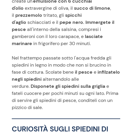
create un'
emulsione con 6 cucchiai
d'olio
extravergine di oliva, il
succo di limone
,
il
prezzemolo
tritato, gli
spicchi
d'aglio
schiacciati e il
pepe nero.
Immergete il
pesce
all'interno della salsina, compresi i
gamberoni con il loro carapace, e
lasciate
marinare
in frigorifero per 30 minuti.
Nel frattempo passate sotto l'acqua fredda gli
spiedini in legno in modo che non si brucino in
fase di cottura. Scolate bene
il pesce
e
infilzatelo
negli spiedini
alternandolo alle
verdure.
Disponete gli spiedini sulla griglia
e
fateli cuocere per pochi minuti su ogni lato. Prima
di servire gli spiedini di pesce, conditeli con un
pizzico di sale.
CURIOSITÀ SUGLI SPIEDINI DI