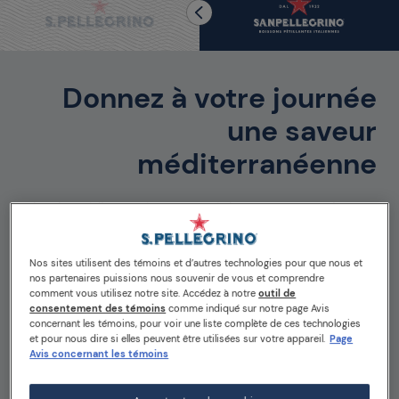
Donnez à votre journée
une saveur
méditerranéenne
La vie méditerranéenne possède une saveur unique et
inimitable, à l’image des fruits soigneusement
sélectionnés pour créer nos Boissons Pétillantes
Italiennes.
Nos sites utilisent des témoins et d’autres technologies pour que nous et
nos partenaires puissions nous souvenir de vous et comprendre
Avec Sanpellegrino, croquez la vie à pleines dents et
comment vous utilisez notre site. Accédez à notre
outil de
savourez chaque instant avec encore plus d’intensité.
consentement des témoins
comme indiqué sur notre page Avis
concernant les témoins, pour voir une liste complète de ces technologies
et pour nous dire si elles peuvent être utilisées sur votre appareil.
Page
Avis concernant les témoins
EN SAVOIR PLUS