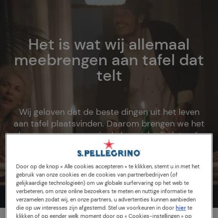
Het is wat wij allemaal
meebrengen aan tafel dat
telt
Wij geloven dat de beste dingen uit het leven
aan tafel plaatsvinden. Daarom brengen we het
beste van ons mee, in de hoop dat jij dat ook
doet.
Door op de knop « Alle cookies accepteren » te klikken, stemt u in met het
gebruik van onze cookies en de cookies van partnerbedrijven (of
gelijkaardige technologieën) om uw globale surfervaring op het web te
verbeteren, om onze online bezoekers te meten en nuttige informatie te
verzamelen zodat wij, en onze partners, u advertenties kunnen aanbieden
die op uw interesses zijn afgestemd. Stel uw voorkeuren in door
hier
te
klikken of op eender welk moment door op « Cookies-instellingen » op