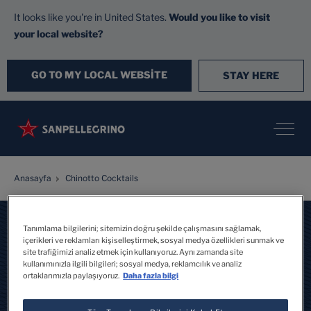
It looks like you're in United States.
Would you like to visit
your local website?
GO TO MY LOCAL WEBSITE
STAY HERE
Anasayfa
Chinotto Cocktails
Tanımlama bilgilerini; sitemizin doğru şekilde çalışmasını sağlamak,
içerikleri ve reklamları kişiselleştirmek, sosyal medya özellikleri sunmak ve
site trafiğimizi analiz etmek için kullanıyoruz. Aynı zamanda site
kullanımınızla ilgili bilgileri; sosyal medya, reklamcılık ve analiz
ortaklarımızla paylaşıyoruz.
Daha fazla bilgi