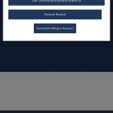
Tüm Tanımlama Bilgilerini Kabul Et
Chinotto Cocktails
Tümünü Reddet
Tanımlama Bilgisi Ayarları