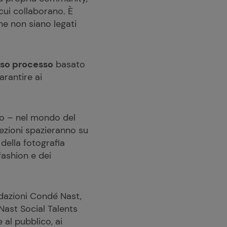
cui collaborano. È
he non siano legati
roso processo
basato
rantire ai
o – nel mondo del
 lezioni spazieranno su
della fotografia
fashion e dei
redazioni Condé Nast,
 Nast Social Talents
 al pubblico, ai