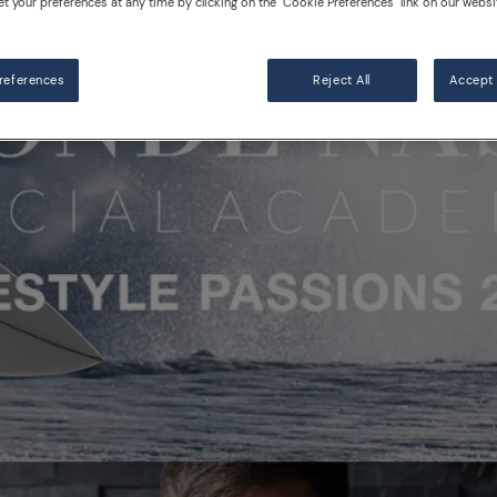
et your preferences at any time by clicking on the "Cookie Preferences" link on our websi
references
Reject All
Accept 