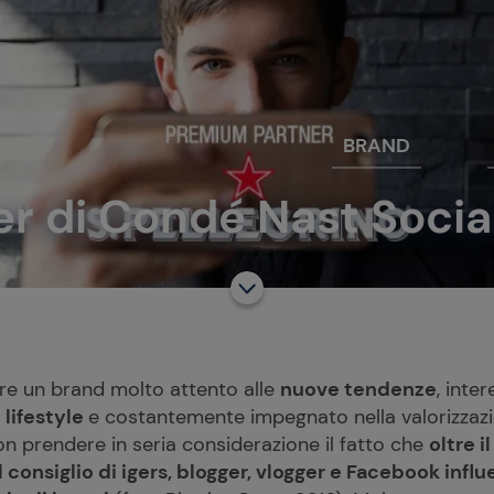
BRAND
ner di Condé Nast Soc
pre un brand molto attento alle
nuove tendenze
, inte
 lifestyle
e costantemente impegnato nella valorizzazio
n prendere in seria considerazione il fatto che
oltre i
l consiglio di igers, blogger, vlogger e Facebook infl