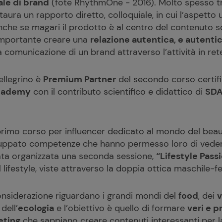
ale di brand
(fote RhythmOne - 2016). Molto spesso tra 
taura un rapporto diretto, colloquiale, in cui l’aspett
che se magari il prodotto è al centro del contenuto so
importante creare una
relazione autentica, e autenti
a comunicazione di un brand attraverso l’attività in ret
ellegrino è
Premium Partner
del secondo corso certif
Academy
con il contributo scientifico e didattico di
SDA
rimo corso per influencer dedicato al mondo del beaut
luppato competenze che hanno permesso loro di veder
ata organizzata una seconda sessione,
“Lifestyle Pass
 lifestyle, viste attraverso la doppia ottica maschile-f
onsiderazione riguardano i grandi mondi del
food
, dei
v
 dell’
ecologia
e l’obiettivo è quello di formare
veri e p
eting
che sappiano creare contenuti interessanti per 