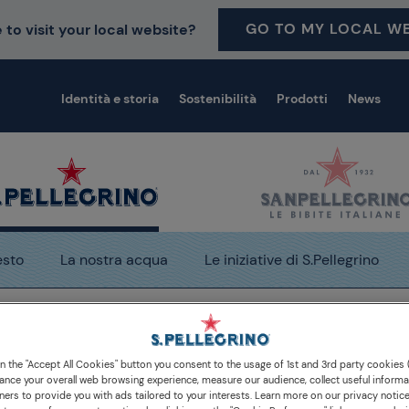
GO TO MY LOCAL WE
 to visit your local website?
Identità e storia
Sostenibilità
Prodotti
News
esto
La nostra acqua
Le iniziative di S.Pellegrino
e novità
S.Pellegrino partner di Condé Nast Social Acade
on the "Accept All Cookies" button you consent to the usage of 1st and 3rd party cookies (
ance your overall web browsing experience, measure our audience, collect useful informa
ners to provide you with ads tailored to your interests. Learn more on our privacy notic