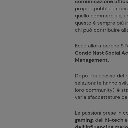
comunicazione uffici
proprio pubblico si ins
quello commerciale, an
questo è sempre più 
chi può contribuire all
Ecco allora perché S.P
Condé Nast Social 
Management.
Dopo il successo del p
selezionate hanno svi
loro community), è st
varie sfaccettature del
Le passioni prese in c
gaming
, dell’
hi-tech
e
dell’influencing mark