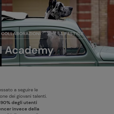
COLLABORAZIONI
LIFESTYLE
ial Academy
ressato a seguire le
ne dei giovani talenti.
l 90% degli utenti
uencer invece della