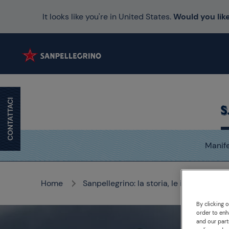
It looks like you're in United States.
Would you like
CONTATTACI
Manif
Home
Sanpellegrino: la storia, le iniziative e l
By clicking 
order to enh
and our part