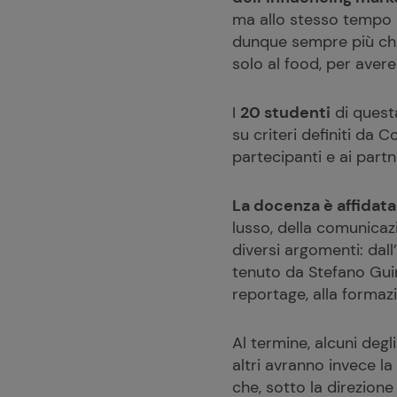
ma allo stesso tempo i
dunque sempre più chia
solo al food, per avere 
I
20 studenti
di quest
su criteri definiti da
partecipanti e ai partn
La docenza è affidata
lusso, della comunicazio
diversi argomenti: dall
tenuto da Stefano Guin
reportage, alla formaz
Al termine, alcuni degl
altri avranno invece la
che, sotto la direzione