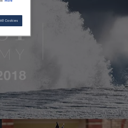
te.
More
All Cookies