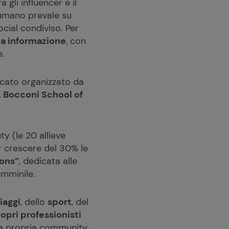
gli influencer e il
o umano prevale su
cial condiviso. Per
ca informazione
, con
e.
icato organizzato da
 Bocconi School of
y (le 20 allieve
 crescere del 30% le
ions”
, dedicata alle
emminile.
iaggi
, dello
sport
, del
ropri professionisti
la propria community,