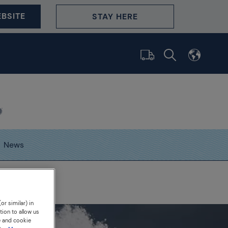
BSITE
STAY HERE
News
my
or similar) in
tion to allow us
e and cookie