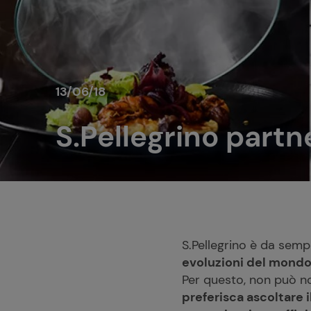
13/06/18
S.Pellegrino part
S.Pellegrino è da sem
evoluzioni del mondo
Per questo, non può no
preferisca ascoltare i