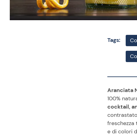
Tags:
Co
Coc
Aranciata N
100% natura
cocktail, a
contrastato
freschezza 
e di colori 