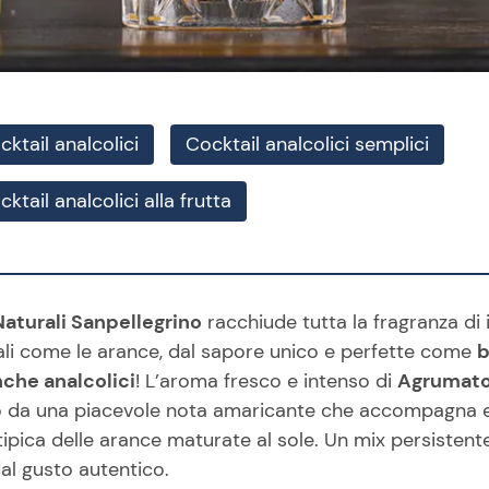
cktail analcolici
Cocktail analcolici semplici
ktail analcolici alla frutta
aturali Sanpellegrino
racchiude tutta la fragranza di 
li come le arance, dal sapore unico e perfette come
b
nche analcolici
! L’aroma fresco e intenso di
Agrumat
 da una piacevole nota amaricante che accompagna e
tipica delle arance maturate al sole. Un mix persistent
dal gusto autentico.