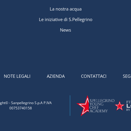
La nostra acqua
Le iniziative di S.Pellegrino
News
NOTE LEGALI
AZIENDA
CONTATTACI
SEG
ght© - Sanpellegrino S.p.A P.IVA
00753740158