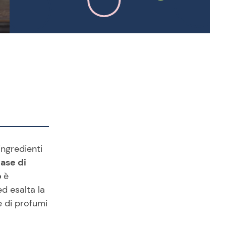
ingredienti
ase di
o
è
d esalta la
e di profumi