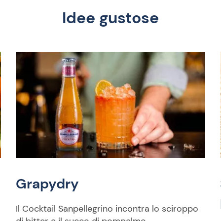
Idee gustose
Grapydry
Il Cocktail Sanpellegrino incontra lo sciroppo
di bitter e il succo di pompelmo.