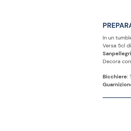
PREPAR
In un tumble
Versa 5cl di
Sanpellegr
Decora con 
Bicchiere
:
Guarnizion