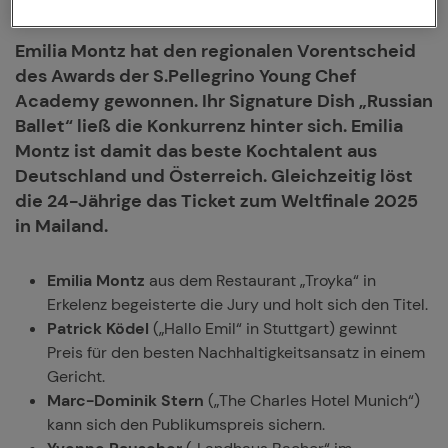
Emilia Montz hat den regionalen Vorentscheid
des Awards der S.Pellegrino Young Chef
Academy gewonnen. Ihr Signature Dish „Russian
Ballet“ ließ die Konkurrenz hinter sich. Emilia
Montz ist damit das beste Kochtalent aus
Deutschland und Österreich. Gleichzeitig löst
die 24-Jährige das Ticket zum Weltfinale 2025
in Mailand.
Emilia Montz
aus dem Restaurant „Troyka“ in
Erkelenz begeisterte die Jury und holt sich den Titel.
Patrick Ködel
(„Hallo Emil“ in Stuttgart) gewinnt
Preis für den besten Nachhaltigkeitsansatz in einem
Gericht.
Marc-Dominik Stern
(„The Charles Hotel Munich“)
kann sich den Publikumspreis sichern.