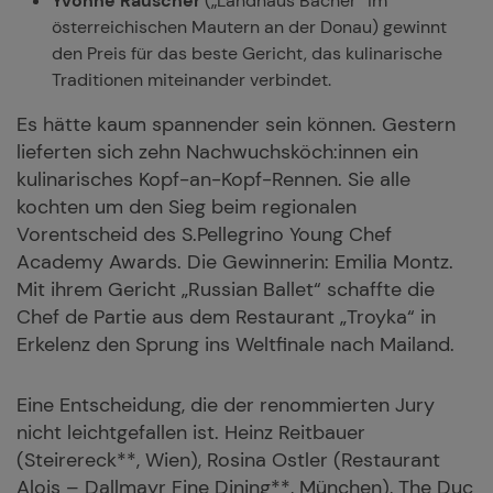
Yvonne Rauscher
(„Landhaus Bacher“ im
österreichischen Mautern an der Donau) gewinnt
den Preis für das beste Gericht, das kulinarische
Traditionen miteinander verbindet.
Es hätte kaum spannender sein können. Gestern
lieferten sich zehn Nachwuchsköch:innen ein
kulinarisches Kopf-an-Kopf-Rennen. Sie alle
kochten um den Sieg beim regionalen
Vorentscheid des S.Pellegrino Young Chef
Academy Awards. Die Gewinnerin: Emilia Montz.
Mit ihrem Gericht „Russian Ballet“ schaffte die
Chef de Partie aus dem Restaurant „Troyka“ in
Erkelenz den Sprung ins Weltfinale nach Mailand.
Eine Entscheidung, die der renommierten Jury
nicht leichtgefallen ist. Heinz Reitbauer
(Steirereck**, Wien), Rosina Ostler (Restaurant
Alois – Dallmayr Fine Dining**, München), The Duc