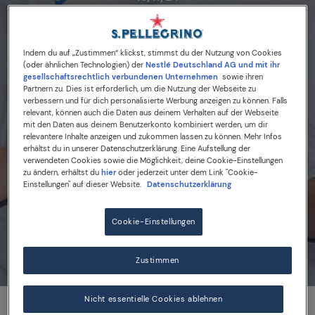
Emilia Montz zum besten
Kochtalent Deutschlands
Indem du auf „Zustimmen“ klickst, stimmst du der Nutzung von Cookies
(oder ähnlichen Technologien) der
Nestlé Deutschland AG und mit ihr
und Österreichs gewählt
gesellschaftsrechtlich verbundenen Unternehmen
sowie ihren
Partnern zu. Dies ist erforderlich, um die Nutzung der Webseite zu
verbessern und für dich personalisierte Werbung anzeigen zu können. Falls
relevant, können auch die Daten aus deinem Verhalten auf der Webseite
mit den Daten aus deinem Benutzerkonto kombiniert werden, um dir
relevantere Inhalte anzeigen und zukommen lassen zu können. Mehr Infos
erhältst du in unserer Datenschutzerklärung. Eine Aufstellung der
S.PELLEGRINO YOUNG CHEF ACADEMY
verwendeten Cookies sowie die Möglichkeit, deine Cookie-Einstellungen
zu ändern, erhältst du
hier
oder jederzeit unter dem Link "Cookie-
Einstellungen" auf dieser Website.
Datenschutzerklärung
Read the article
Cookie-Einstellungen
Zustimmen
Nicht essentielle Cookies ablehnen