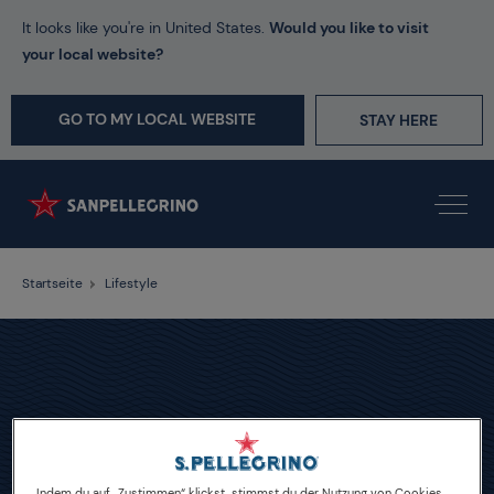
It looks like you're in United States.
Would you like to visit
your local website?
GO TO MY LOCAL WEBSITE
STAY HERE
Startseite
Lifestyle
Indem du auf „Zustimmen“ klickst, stimmst du der Nutzung von Cookies