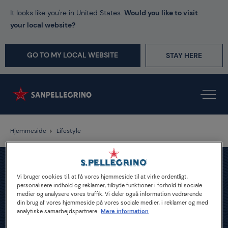
It looks like you're in United States.
Would you like to visit
your local website?
GO TO MY LOCAL WEBSITE
STAY HERE
Hjemmeside
Lifestyle
Vi bruger cookies til, at få vores hjemmeside til at virke ordentligt,
personalisere indhold og reklamer, tilbyde funktioner i forhold til sociale
medier og analysere vores traffik. Vi deler også information vedrørende
din brug af vores hjemmeside på vores sociale medier, i reklamer og med
analytiske samarbejdspartnere.
Mere information