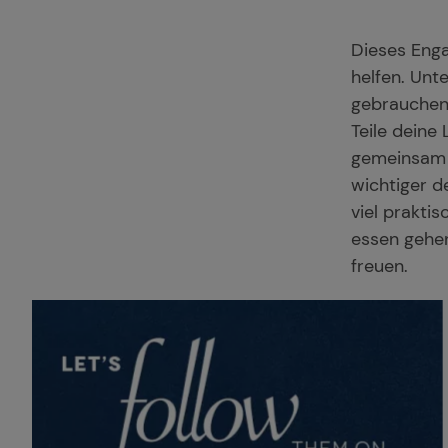
Dieses Enga
helfen. Unt
gebrauchen.
Teile deine 
gemeinsam e
wichtiger d
viel prakti
essen gehen
freuen.