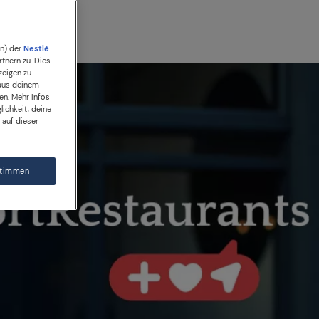
en) der
Nestlé
tnern zu. Dies
zeigen zu
 aus deinem
en. Mehr Infos
lichkeit, deine
 auf dieser
stimmen