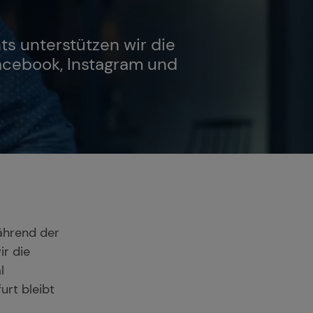
s unterstützen wir die
acebook, Instagram und
ährend der
r die
l
urt bleibt