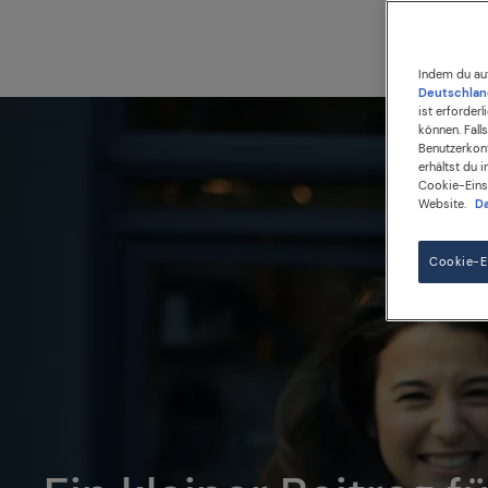
Indem du au
Deutschlan
ist erforder
können. Fall
Benutzerkont
erhältst du 
Cookie-Einst
Website.
Da
Cookie-Ei