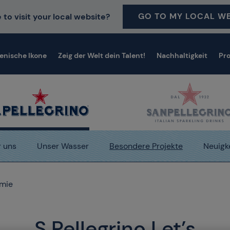
GO TO MY LOCAL WE
 to visit your local website?
ienische Ikone
Zeig der Welt dein Talent!
Nachhaltigkeit
Pr
 uns
Unser Wasser
Besondere Projekte
Neuigk
omie
S.Pellegrino Let’s