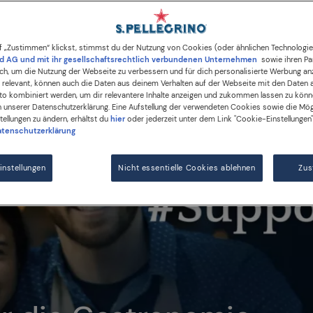
#SupportRestaurants
f „Zustimmen“ klickst, stimmst du der Nutzung von Cookies (oder ähnlichen Technologi
d AG und mit ihr gesellschaftsrechtlich verbundenen Unternehmen
sowie ihren Par
lich, um die Nutzung der Webseite zu verbessern und für dich personalisierte Werbung an
s relevant, können auch die Daten aus deinem Verhalten auf der Webseite mit den Daten
o kombiniert werden, um dir relevantere Inhalte anzeigen und zukommen lassen zu könn
in unserer Datenschutzerklärung. Eine Aufstellung der verwendeten Cookies sowie die Mög
ellungen zu ändern, erhältst du
hier
oder jederzeit unter dem Link "Cookie-Einstellungen"
tenschutzerklärung
nstellungen
Nicht essentielle Cookies ablehnen
Zu