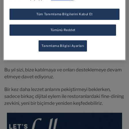
Tüm Tanımlama Bilgilerini Kabul Et
Küçük jestlerin büyük bir fark yaratabileceğine
inanıyoruz.
Tümünü Reddet
#SupportRestaurants hareketi ile, 2020'de tüm dünya
Tanımlama Bilgisi Ayarları
çapındaki bir dizi insiyatif aracılığıyla içinde
bulunduğumuz sektöre destek verdik.
Bu yıl sizi, bize katılmaya ve onları desteklemeye devam
etmeye davet ediyoruz.
Bir kez daha lezzet anlarını pekiştirmeyi beklerken,
sadece birkaç dijital eylem ile restoranlardaki fine-dining
zevkini, yeni bir biçimde yeniden keşfedebiliriz.