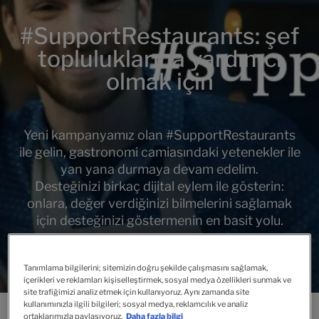
#SupportRestaurants: şef
topluluklarına yardımcı
olmak için
Yeni kampanyamız olan #SupportRestaurants
ile gelin, gastronomi camiasındaki yetenekler ile
yan yana durmaya devam edelim.
Desteğinizi birkaç dijital eylem ile gösterin:
onlara, değer verdiğinizi bilmelerini sağlamak
için desteğinizi göstermenin en basit yolu.
Tanımlama bilgilerini; sitemizin doğru şekilde çalışmasını sağlamak,
içerikleri ve reklamları kişiselleştirmek, sosyal medya özellikleri sunmak ve
site trafiğimizi analiz etmek için kullanıyoruz. Aynı zamanda site
kullanımınızla ilgili bilgileri; sosyal medya, reklamcılık ve analiz
ortaklarımızla paylaşıyoruz.
Daha fazla bilgi