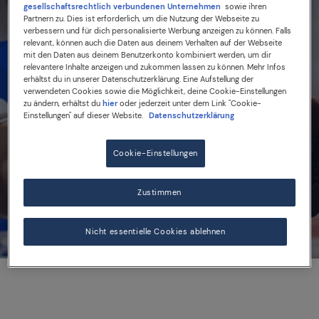
gesellschaftsrechtlich verbundenen Unternehmen
sowie ihren
Young Chef: Wir helfen dir
Partnern zu. Dies ist erforderlich, um die Nutzung der Webseite zu
verbessern und für dich personalisierte Werbung anzeigen zu können. Falls
bei deiner Bewerbung
relevant, können auch die Daten aus deinem Verhalten auf der Webseite
mit den Daten aus deinem Benutzerkonto kombiniert werden, um dir
relevantere Inhalte anzeigen und zukommen lassen zu können. Mehr Infos
erhältst du in unserer Datenschutzerklärung. Eine Aufstellung der
verwendeten Cookies sowie die Möglichkeit, deine Cookie-Einstellungen
zu ändern, erhältst du
hier
oder jederzeit unter dem Link "Cookie-
Einstellungen" auf dieser Website.
Datenschutzerklärung
S.PELLEGRINO YOUNG CHEF ACADEMY
Cookie-Einstellungen
Read the article
Zustimmen
Nicht essentielle Cookies ablehnen