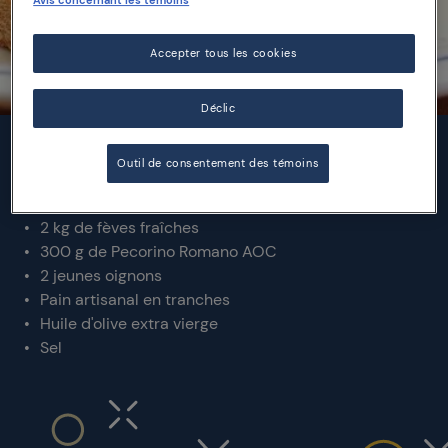
Avis concernant les témoins
Accepter tous les cookies
Déclic
INGRÉDIENTS
Outil de consentement des témoins
2 kg de fèves fraîches
300 g de Pecorino Romano AOC
2 jeunes oignons
Pain artisanal en tranches
Huile d'olive extra vierge
Sel