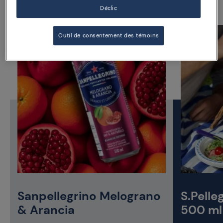
Déclic
Outil de consentement des témoins
Sanpellegrino Melograno
S.Pelle
& Arancia
500 ml