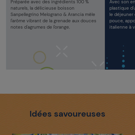
Préparée avec des ingrédients 100 %
Avec son emb
naturels, la délicieuse boisson
plastique d'
Sanpellegrino Melograno & Arancia mêle
le déjeuner 
l'arôme vibrant de la grenade aux douces
pouce, appo
notes d'agrumes de l'orange.
italienne à 
Idées savoureuses