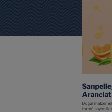
Sanpelle
Aranciat
Doğal malzemeler
formülasyon ile u