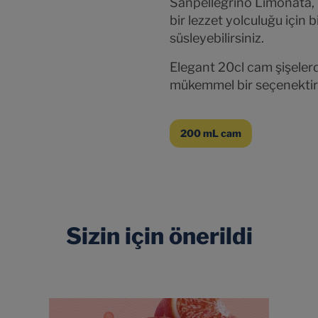
Sanpellegrino Limonata, 6
bir lezzet yolculuğu için 
süsleyebilirsiniz.
Elegant 20cl cam şişelerd
mükemmel bir seçenektir
200 mL cam
Sizin için önerildi