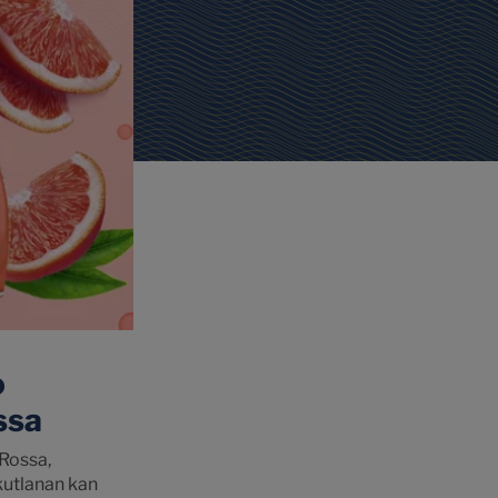
o
ssa
Rossa,
kutlanan kan