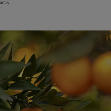
tantik
r.