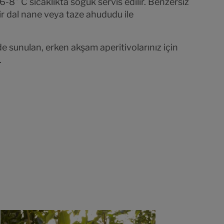
-8° C sıcaklıkta soğuk servis edilir. Benzersiz
bir dal nane veya taze ahududu ile
e sunulan, erken akşam aperitivolarınız için
.