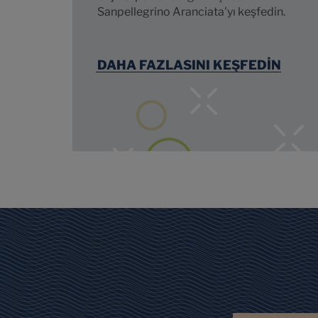
Sanpellegrino Aranciata'yı keşfedin.
DAHA FAZLASINI KEŞFEDİN