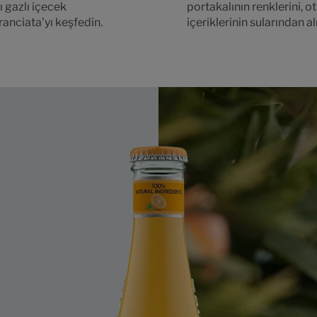
lı gazlı içecek
portakalının renklerini, o
anciata'yı keşfedin.
içeriklerinin sularından alı