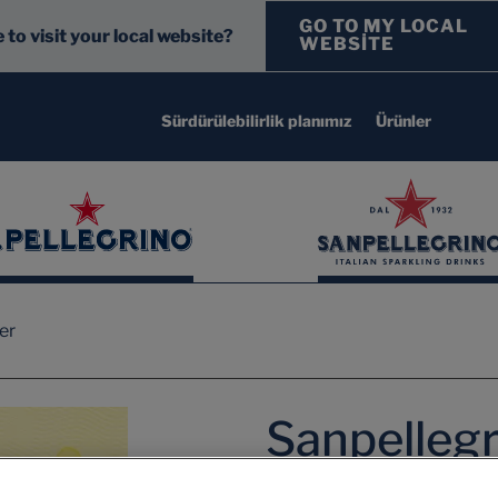
GO TO MY LOCAL
 to visit your local website?
WEBSITE
Sürdürülebilirlik planımız
Ürünler
er
Sanpelleg