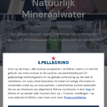
Natuurlijk
Mineraalwater
Van glazen flessen naar petflessen het S.Pellegrino
natuurlijk mineraalwater is er in alle vormen en maten.
Door op de knop « Alle cookies accepteren » te klikken, stemt u in met het
gebruik van onze cookies en de cookies van partnerbedrijven (of
gelijkaardige technologieën) om uw globale surfervaring op het web te
verbeteren, om onze online bezoekers te meten en nuttige informatie te
verzamelen zodat wij, en onze partners, u advertenties kunnen aanbieden
die op uw interesses zijn afgestemd. Stel uw voorkeuren in door
hier
te
klikken of op eender welk moment door op « Cookies-instellingen » op
Wist je dat?
onze website te klikken. Lees meer over onze
Privacyverklaring.