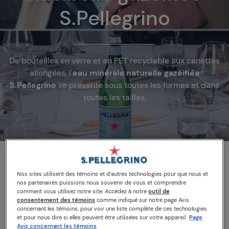
S.Pellegrino
De bouteilles en verre et en PET recyclable aux canettes
allongées, l'
eau minérale naturelle gazéifiée
S.Pellegrino
se présente sous toutes les formes et dans
toutes les tailles.
Nos sites utilisent des témoins et d’autres technologies pour que nous et
nos partenaires puissions nous souvenir de vous et comprendre
comment vous utilisez notre site. Accédez à notre
outil de
consentement des témoins
comme indiqué sur notre page Avis
Le saviez-vous?
concernant les témoins, pour voir une liste complète de ces technologies
et pour nous dire si elles peuvent être utilisées sur votre appareil.
Page
Avis concernant les témoins