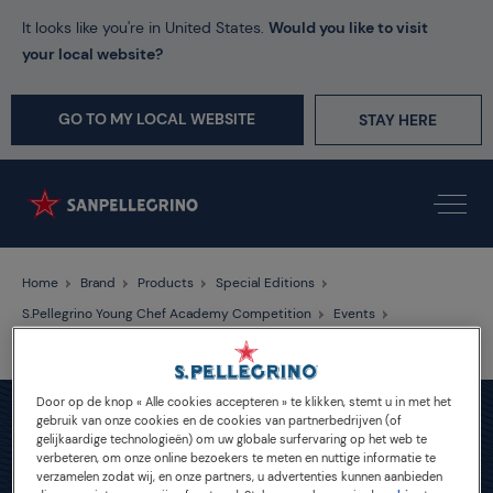
It looks like you're in United States.
Would you like to visit
your local website?
GO TO MY LOCAL WEBSITE
STAY HERE
Home
Brand
Products
Special Editions
S.Pellegrino Young Chef Academy Competition
Events
S.Pellegrino 120 Anniversary
Door op de knop « Alle cookies accepteren » te klikken, stemt u in met het
gebruik van onze cookies en de cookies van partnerbedrijven (of
gelijkaardige technologieën) om uw globale surfervaring op het web te
verbeteren, om onze online bezoekers te meten en nuttige informatie te
verzamelen zodat wij, en onze partners, u advertenties kunnen aanbieden