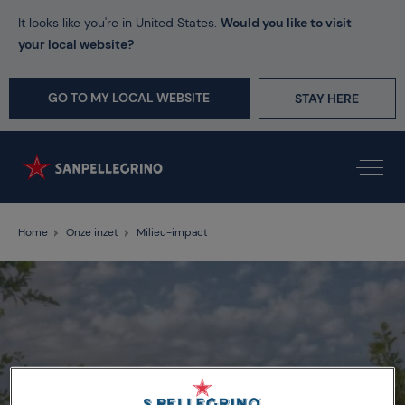
It looks like you're in United States.
Would you like to visit
your local website?
GO TO MY LOCAL WEBSITE
STAY HERE
Home
Onze inzet
Milieu-impact