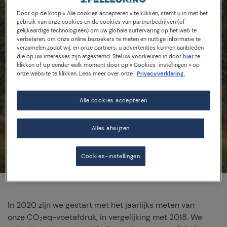
Door op de knop « Alle cookies accepteren » te klikken, stemt u in met het
gebruik van onze cookies en de cookies van partnerbedrijven (of
Milieu-impact
gelijkaardige technologieën) om uw globale surfervaring op het web te
verbeteren, om onze online bezoekers te meten en nuttige informatie te
verzamelen zodat wij, en onze partners, u advertenties kunnen aanbieden
die op uw interesses zijn afgestemd. Stel uw voorkeuren in door
hier
te
klikken of op eender welk moment door op « Cookies-instellingen » op
onze website te klikken. Lees meer over onze
Privacyverklaring.
Alle cookies accepteren
Alles afwijzen
Cookies-instellingen
In 2020 zijn we gestart met het jaarlijks meten van
onze CO₂eq-voetafdruk, in vergelijking met 2018. We