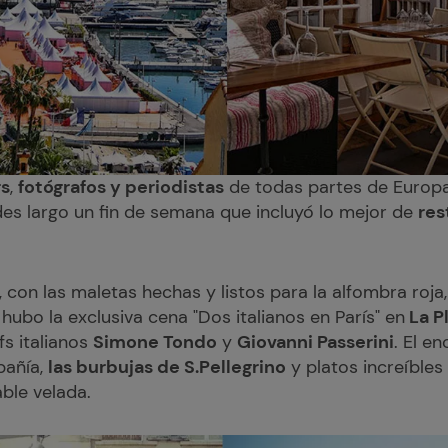
rs
,
fotógrafos y periodistas
de todas partes de Europa
es largo un fin de semana que incluyó lo mejor de
res
, con las maletas hechas y listos para la alfombra roja
ubo la exclusiva cena "Dos italianos en París" en
La P
s italianos
Simone Tondo
y
Giovanni Passerini
. El en
pañía,
las burbujas de S.Pellegrino
y platos increíbles 
ble velada.