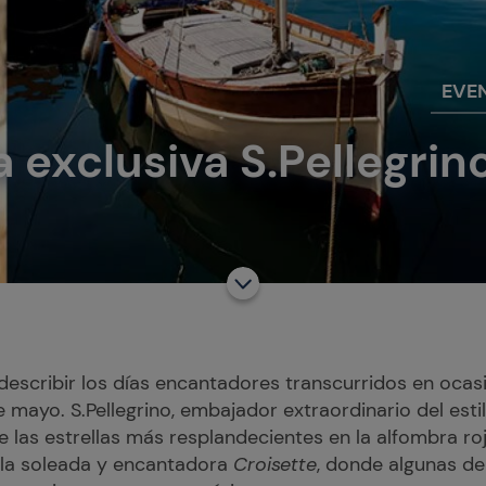
EVE
 exclusiva S.Pellegrin
escribir los días encantadores transcurridos en ocasi
e mayo. S.Pellegrino, embajador extraordinario del esti
 las estrellas más resplandecientes en la alfombra ro
e la soleada y encantadora
Croisette
, donde algunas de