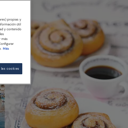
ares) propias y
nformación útil
dad y contenido
les
er más
Configurar
.
Más
 las cookies