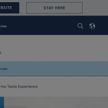
BSITE
STAY HERE
icias
icias
rino Taste Experience