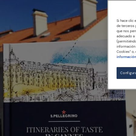
Si hace clic
de terceros 
que nos perm
adecuado a s
(permitiéndo
información 
Cookies” o, 
informació
Configur