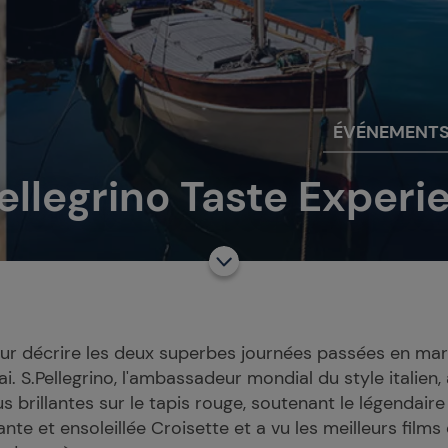
ÉVÉNEMENT
ellegrino Taste Exper
pour décrire les deux superbes journées passées en ma
ai. S.Pellegrino, l'ambassadeur mondial du style italien,
us brillantes sur le tapis rouge, soutenant le légendaire 
nte et ensoleillée Croisette et a vu les meilleurs film