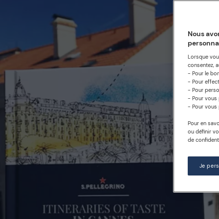
Nous avon
personna
Lorsque vous
consentez, au
- Pour le bo
- Pour effec
- Pour perso
- Pour vous 
- Pour vous 
Pour en savo
ou définir v
de confidenti
Je per