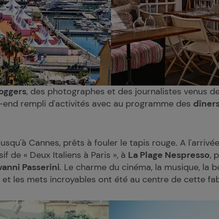
oggers
, des photographes et des journalistes venus de
k-end rempli d'activités avec au programme des
dîner
jusqu'à Cannes, prêts à fouler le tapis rouge. A l'arrivée
if de « Deux Italiens à Paris », à
La Plage Nespresso
, 
anni Passerini
. Le charme du cinéma, la musique, la
et les mets incroyables ont été au centre de cette fa