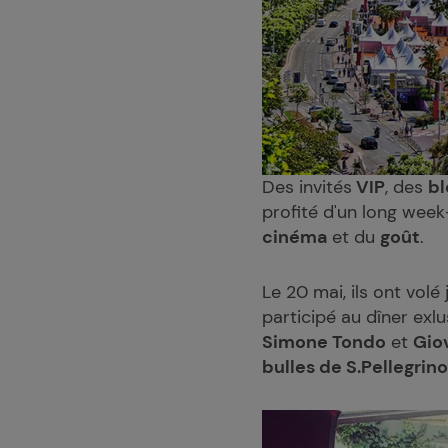
Des invités
VIP
, des
bl
profité d'un long wee
cinéma
et du
goût
.
Le 20 mai, ils ont volé 
participé au dîner exlus
Simone Tondo
et
Giov
bulles de S.Pellegrino