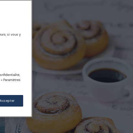
urs, si vous y
nfidentialité,
n « Paramètres
 Accepter