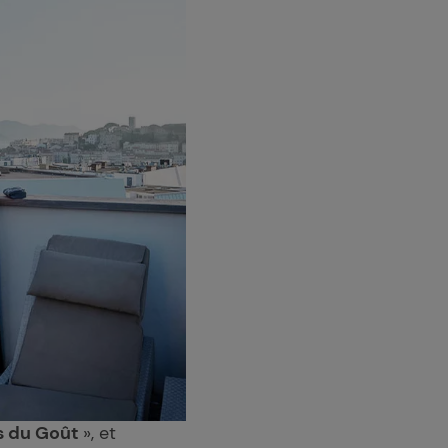
es du Goût
», et