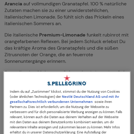
Arancia
auf vollmundigen Granatapfel. 100 % natürliche
Zutaten machen sie zu einer unwiderstehlichen,
italienischen Limonade. So fühlt sich das Prickeln eines
italienischen Sommers an.
Die italienische
Premium-Limonade
funkelt rubinrot mit
orangefarbenen Reflexen. Bei jedem Schluck erlebst Du
das kräftige Aroma des Granatapfels und die süßen
Zitrusnoten der Orange, die an feuerrote
Sonnenuntergänge erinnern.
Sanpellegrino Melograno & Arancia
wird aus dem Saft
sonnengereifter Orangen und Granatäpfel aus Italien
hergestellt. So erhält die einzigartige Limonade ihren
ausgewogenen Geschmack. Feinperlige Kohlensäure
Indem du auf „Zustimmen“ klickst, stimmst du der Nutzung von Cookies
(oder ähnlichen Technologien) der
Nestlé Deutschland AG und mit ihr
sorgt für die perfekte Frische. Der angenehm herbe
gesellschaftsrechtlich verbundenen Unternehmen
sowie ihren
Geschmack wird durch die richtige Menge an Süße
Partnern zu. Dies ist erforderlich, um die Nutzung der Webseite zu
ausbalanciert.
verbessern und für dich personalisierte Werbung anzeigen zu können. Falls
relevant, können auch die Daten aus deinem Verhalten auf der Webseite
mit den Daten aus deinem Benutzerkonto kombiniert werden, um dir
Sanpellegrino Melograno & Arancia
wird am besten
relevantere Inhalte anzeigen und zukommen lassen zu können. Mehr Infos
kühl bei einer
Temperatur von 6–8 °C
serviert. Für den
erhältst du in unserer Datenschutzerklärung. Eine Aufstellung der