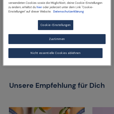
perfekten Abschluss sorgen Granatapfel, schwarze
verwendeten Cookies sowie die Möglichkeit, deine Cookie-Einstellungen
Pfefferkörner und frische Minze.
zu ändern, erhältst du
hier
oder jederzeit unter dem Link "Cookie-
Einstellungen" auf dieser Website.
Datenschutzerklärung
Die
330-ml-Dose
eignet sich perfekt zum Mitnehmen,
um gemeinsam mit Freunden in Erinnerungen an den
Cookie-Einstellungen
Sommer zu schwelgen.
Zustimmen
330 ml Dose
Nicht essentielle Cookies ablehnen
Unsere Empfehlung für Dich