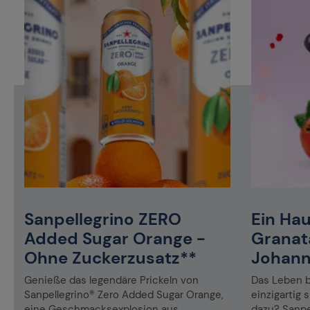
Sanpellegrino ZERO
Ein Ha
Added Sugar Orange -
Granat
Ohne Zuckerzusatz**
Johann
Genieße das legendäre Prickeln von
Das Leben 
u
Sanpellegrino® Zero Added Sugar Orange,
einzigartig
eine Geschmacksexplosion aus
dazu? Sanpe