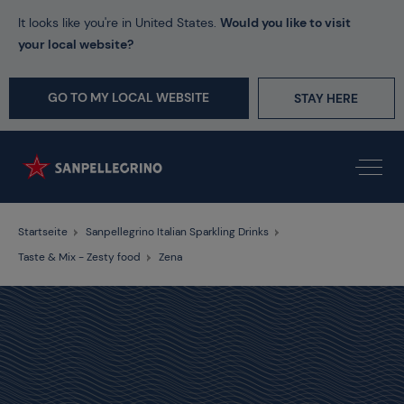
It looks like you're in United States.
Would you like to visit
your local website?
GO TO MY LOCAL WEBSITE
STAY HERE
Startseite
Sanpellegrino Italian Sparkling Drinks
Taste & Mix - Zesty food
Zena