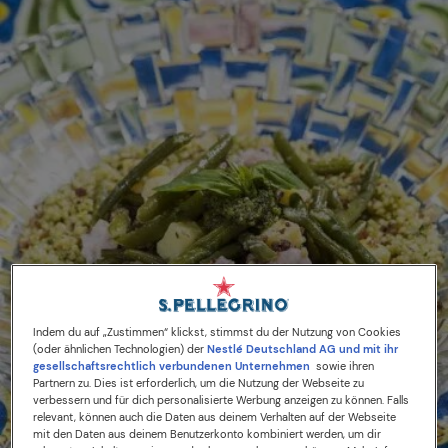
Indem du auf „Zustimmen“ klickst, stimmst du der Nutzung von Cookies
(oder ähnlichen Technologien) der
Nestlé Deutschland AG und mit ihr
gesellschaftsrechtlich verbundenen Unternehmen
sowie ihren
Partnern zu. Dies ist erforderlich, um die Nutzung der Webseite zu
verbessern und für dich personalisierte Werbung anzeigen zu können. Falls
relevant, können auch die Daten aus deinem Verhalten auf der Webseite
mit den Daten aus deinem Benutzerkonto kombiniert werden, um dir