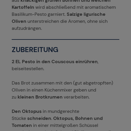
aus
knackigen grünen Bohnen und weichen
Kartoffeln
wird abschließend mit aromatischem
Basilikum-Pesto garniert.
Salzige ligurische
Oliven
unterstreichen die Aromen, ohne sich
aufzudrängen.
ZUBEREITUNG
2 EL Pesto in den Couscous einrühren
,
beiseitestellen.
Das Brot zusammen mit den (gut abgetropften)
Oliven in einen Küchenmixer geben und
zu
kleinen Brotkrumen
verarbeiten.
Den Oktopus
in mundgerechte
Stücke
schneiden
.
Oktopus, Bohnen und
Tomaten
in einer mittelgroßen Schüssel