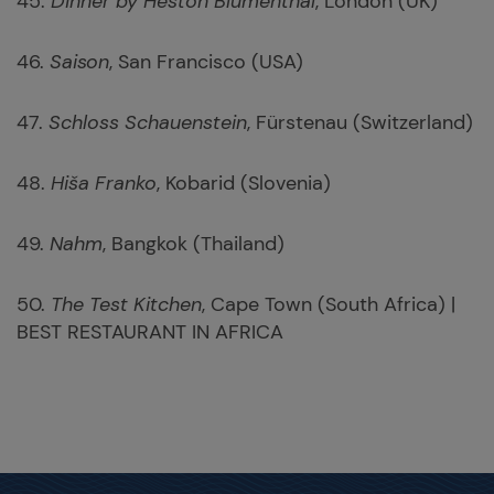
45.
Dinner by Heston Blumenthal
, London (UK)
46.
Saison
, San Francisco (USA)
47.
Schloss Schauenstein
, Fürstenau (Switzerland)
48.
Hiša Franko
, Kobarid (Slovenia)
49.
Nahm
, Bangkok (Thailand)
50.
The Test Kitchen
, Cape Town (South Africa) |
BEST RESTAURANT IN AFRICA