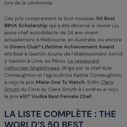
lors de la cérémonie.
Ces prix comprennent le tout nouveau
50 Best
BBVA Scholarship
qui a été décerné à Jessie Liu,
jeune chef autodidacte de 24 ans vivant
actuellement à Melbourne, en Australie, ou encore
le
Diners Club® Lifetime Achievement Award
attribué à Gastón Acurio de l’établissement Astrid
y Gastón à Lima, au Pérou.
Le restaurant
californien Singlethread
, dirigé par le chef Kyle
Connaughton et l’agricultrice Katina Connaughton,
a reçu le prix
Miele One To Watch
. Enfin,
Clare
Smyth
du Core by Clare Smyth à Londres a reçu
le prix
elit®
Vodka Best Female Chef
.
LA LISTE COMPLÈTE : THE
WORLD’S 50 BEST