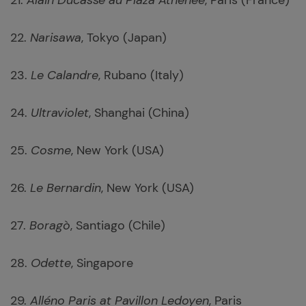
21.
Alain Ducasse au Plaza Athénée
, Paris (France)
22.
Narisawa
, Tokyo (Japan)
23.
Le Calandre
, Rubano (Italy)
24.
Ultraviolet
, Shanghai (China)
25.
Cosme
, New York (USA)
26.
Le Bernardin
, New York (USA)
27.
Boragò
, Santiago (Chile)
28.
Odette
, Singapore
29.
Alléno Paris at Pavillon Ledoyen
, Paris