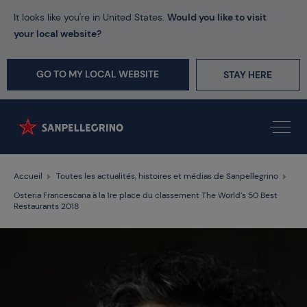
It looks like you're in United States.
Would you like to visit
your local website?
GO TO MY LOCAL WEBSITE
STAY HERE
Accueil
Toutes les actualités, histoires et médias de Sanpellegrino
Osteria Francescana à la 1re place du classement The World’s 50 Best
Restaurants 2018