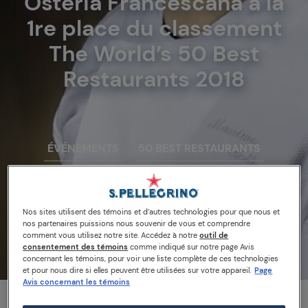
Osteria Francescana à la
1re place du classement
The World’s 50 Best
Restaurants 2018
ÉVÉNEMENTS
50 BEST RESTAURANTS
Nos sites utilisent des témoins et d’autres technologies pour que nous et
Read the article
nos partenaires puissions nous souvenir de vous et comprendre
comment vous utilisez notre site. Accédez à notre
outil de
consentement des témoins
comme indiqué sur notre page Avis
concernant les témoins, pour voir une liste complète de ces technologies
et pour nous dire si elles peuvent être utilisées sur votre appareil.
Page
Avis concernant les témoins