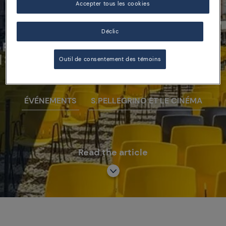
Accepter tous les cookies
02/08/18
Locarno Festival 2018, 71e
Déclic
édition
Outil de consentement des témoins
ÉVÉNEMENTS
S.PELLEGRINO ET LE CINÉMA
Read the article