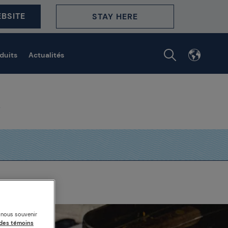
BSITE
STAY HERE
duits
Actualités
s et surprises
s nous souvenir
des témoins