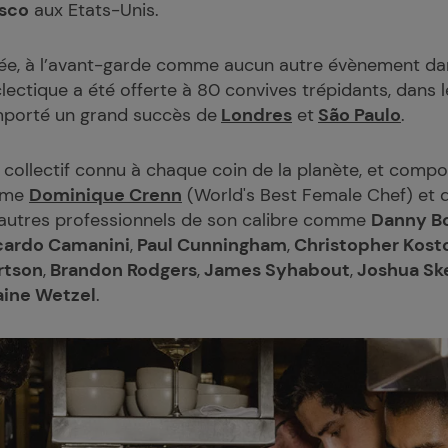
isco
aux Etats-Unis.
ilée, à l’avant-garde comme aucun autre évènement dan
éclectique a été offerte à 80 convives trépidants, dans
porté un grand succès de
Londres
et
São Paulo
.
collectif connu à chaque coin de la planète, et compos
mme
Dominique Crenn
(World's Best Female Chef) et 
’autres professionnels de son calibre comme
Danny B
cardo Camanini
,
Paul Cunningham
,
Christopher Kost
rtson
,
Brandon Rodgers
,
James Syhabout
,
Joshua Sk
aine Wetzel
.