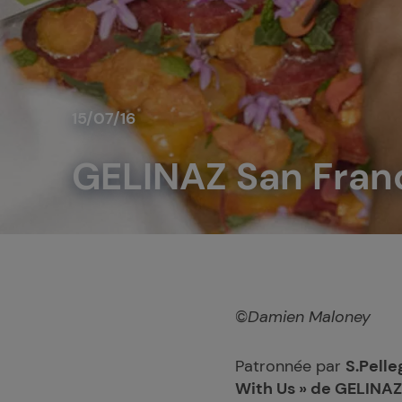
15/07/16
GELINAZ San Franc
©
Damien Maloney
Patronnée par
S.Pelle
With Us » de GELINAZ