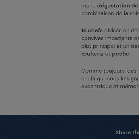
menu
dégustation de 
combinaison de la soi
16 chefs
divisés en de
convives impatients d
plat principal et un de
œufs
,
riz
et
pêche
.
Comme toujours, des s
chefs qui, sous le signe
excentrique et mémora
Share thi