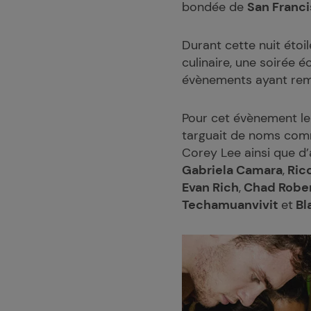
bondée de
San Franc
Durant cette nuit éto
culinaire, une soirée 
évènements ayant rem
Pour cet évènement le 
targuait de noms co
Corey Lee ainsi que d
Gabriela Camara
,
Ric
Evan Rich
,
Chad Robe
Techamuanvivit
et
Bl