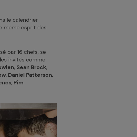
s le calendrier
 le même esprit des
é par 16 chefs, se
des invités comme
owien
,
Sean Brock
,
ow
,
Daniel Patterson
,
enes
,
Pim