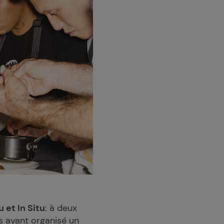
 et In Situ
: à deux
ts ayant organisé un