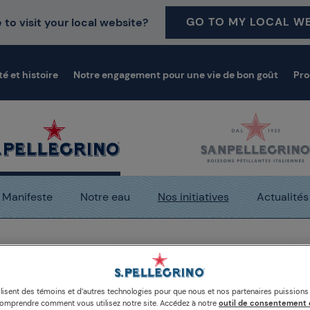
GO TO MY LOCAL WE
 to visit your local website?
té et histoire
Notre engagement pour une vie de bon goût
Pro
Manifeste
Notre eau
Nos initiatives
Actualités
dias de Sanpellegrino
GELINAZ San Francisco 2016: délice
ilisent des témoins et d’autres technologies pour que nous et nos partenaires puission
comprendre comment vous utilisez notre site. Accédez à notre
outil de consentement 