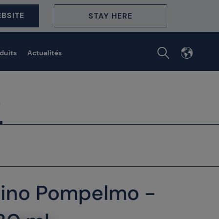
BSITE
STAY HERE
duits
Actualités
rino Pompelmo -