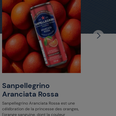
San
Lim
Gorgée 
d'un ét
est l'a
Sanpellegrino
d'Itali
100 % n
Aranciata Rossa
Sanpellegrino Aranciata Rossa est une
célébration de la princesse des oranges,
l'orange sanguine, dont la couleur