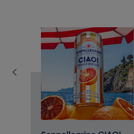
ille
0 ml
0 ml