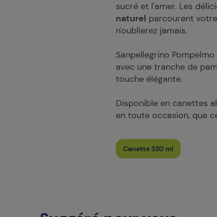
sucré et l'amer. Les déli
naturel
parcourent votre 
n'oublierez jamais.
Sanpellegrino Pompelmo s
avec une tranche de pam
touche élégante.
Disponible en canettes a
en toute occasion, que c
Canette 330 ml