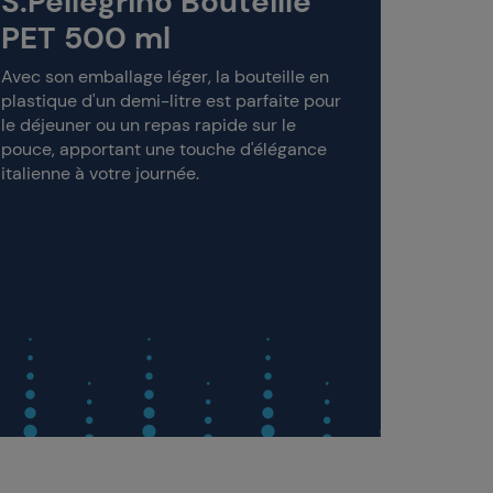
S.Pellegrino Bouteille
d'eau min
l'accomp
PET 500 ml
Avec son emballage léger, la bouteille en
plastique d'un demi-litre est parfaite pour
le déjeuner ou un repas rapide sur le
pouce, apportant une touche d'élégance
italienne à votre journée.