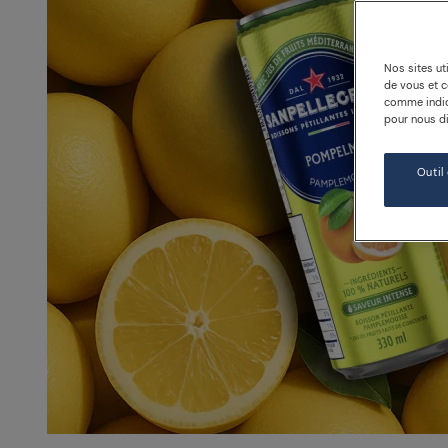
Nos sites ut
de vous et 
comme indiqu
pour nous dir
Outil