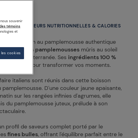
30 ml
s nous souvenir
IENTS
VALEURS NUTRITIONNELLES & CALORIES
des témoins
nologies et
est la boisson au pamplemousse authentique
e
magnifiques pamplemousses
mûris au soleil
 les cookies
es de la Méditerranée. Ses
ingrédients 100 %
ins d'entrain pour transformer vos moments.
-faire italiens sont réunis dans cette boisson
u pamplemousse. D'une couleur jaune apaisante,
atin sur les rangées infinies d'agrumes, elle
rais du pamplemousse juteux, prélude à son
ctaculaire.
n profil de saveurs complet porté par le
ses
fines bulles
, offrant l'équilibre parfait entre le