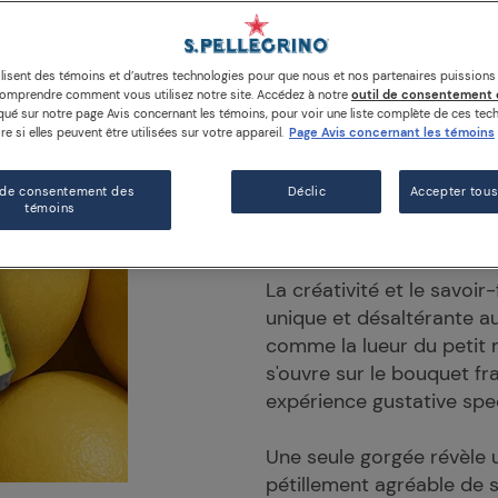
Canette 3
ilisent des témoins et d’autres technologies pour que nous et nos partenaires puission
DESCRIPTION
INGRÉD
comprendre comment vous utilisez notre site. Accédez à notre
outil de consentement 
é sur notre page Avis concernant les témoins, pour voir une liste complète de ces tech
e si elles peuvent être utilisées sur votre appareil.
Page Avis concernant les témoins
Sanpellegrino Pompelmo 
d'Italie, préparée avec d
 de consentement des
Déclic
Accepter tous
dans les vergers d'agrum
témoins
naturels
sont vifs et ple
La créativité et le savoir
unique et désaltérante a
comme la lueur du petit m
s'ouvre sur le bouquet f
expérience gustative spe
Une seule gorgée révèle u
pétillement agréable de 