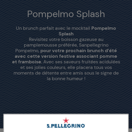
Pompelmo Splash
Un brunch parfait avec le mocktail
Pompelmo
Splash
Revisitez votre boisson gazeuse au
pamplemousse préférée, Sanpellegrino
Pompelmo,
pour votre prochain brunch d’été
avec cette version festive associant pomme
et framboise
. Avec ses saveurs fruitées acidulées
et ses jolies couleurs, elle placera tous vos
moments de détente entre amis sous le signe de
la bonne humeur !