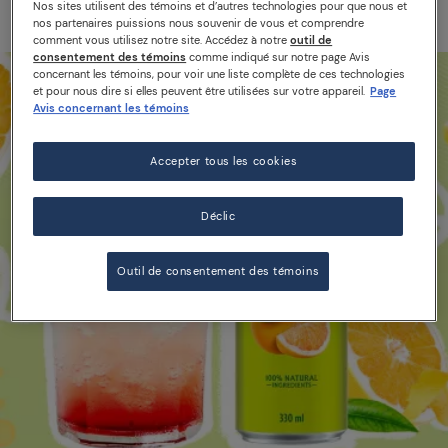
Nos sites utilisent des témoins et d’autres technologies pour que nous et
nos partenaires puissions nous souvenir de vous et comprendre
comment vous utilisez notre site. Accédez à notre
outil de
consentement des témoins
comme indiqué sur notre page Avis
concernant les témoins, pour voir une liste complète de ces technologies
et pour nous dire si elles peuvent être utilisées sur votre appareil.
Page
Avis concernant les témoins
Accepter tous les cookies
Déclic
Outil de consentement des témoins