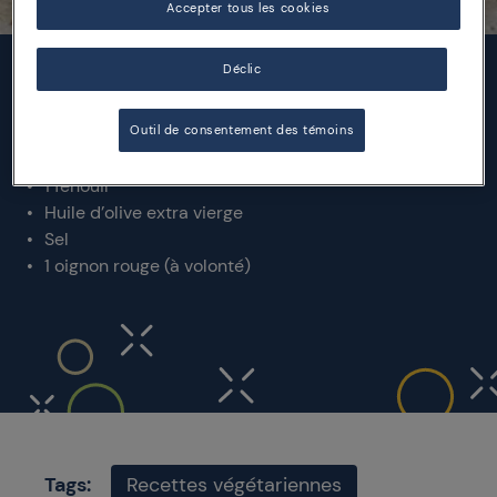
Accepter tous les cookies
Déclic
INGRÉDIENTS
Outil de consentement des témoins
3 oranges
1 fenouil
Huile d’olive extra vierge
Sel
1 oignon rouge (à volonté)
Tags:
Recettes végétariennes