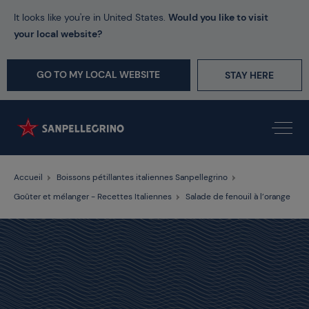
It looks like you're in United States.
Would you like to visit
your local website?
GO TO MY LOCAL WEBSITE
STAY HERE
Accueil
Boissons pétillantes italiennes Sanpellegrino
Goûter et mélanger - Recettes Italiennes
Salade de fenouil à l’orange