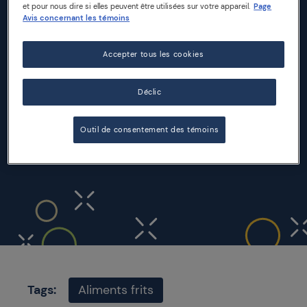
et pour nous dire si elles peuvent être utilisées sur votre appareil.
Page
Avis concernant les témoins
INGRÉDIENTS
Accepter tous les cookies
8 tranches de pain blanc à sandwich
240 gr de mozzarella
Déclic
3 œufs
Farine
Outil de consentement des témoins
Sel
Huile végétale pour la friture
Tags:
Aliments frits