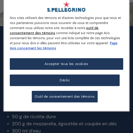
Nos sites utilisent des témoins et d’autres technologies pour que nous et
nos partenaires puissions nous souvenir de vous et comprendre
comment vous utilisez notre site. Accédez à notre
outil de
consentement des témoins
comme indiqué sur notre page Avis
concernant les témoins, pour voir une liste complète de ces technologies
INGRÉDIENTS
et pour nous dire si elles peuvent être utilisées sur votre appareil.
Page
Avis concernant les témoins
1 sachet de safran
Accepter tous les cookies
30 g de beurre
500 g de riz
1,2 L d’eau ou de bouillon de légumes
Déclic
Sel
100 g de Parmigiano Reggiano râpé
Outil de consentement des témoins
2 aubergines de taille moyenne, coupées en dés
300 ml de coulis de tomate
50 g de ricotta dure
200 g de mozzarella, égouttée et coupée en dés
300 ml d’eau