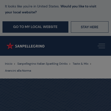
It looks like you're in United States.
Would you like to visit
your local website?
GO TO MY LOCAL WEBSITE
STAY HERE
Inicio
Sanpellegrino Italian Sparkling Drinks
Taste & Mix
Arancini alla Norma