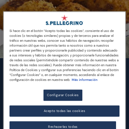
Si hace clic en el botón “Acepto todas las cookies”, consiente el uso de
cookies (o tecnologías similares) propias y de terceros para analizar el
tráfico en nuestras webs, conocer sus hábitos de navegación, recopilar
información útil que nos permita tanto a nosotros como a nuestros
partners crear perfiles y proporcionarle publicidad y contenido adecuado
a sus intereses y hábitos de navegación, y proporcionarle funcionalidades
de redes sociales (permitiéndole compartir contenido de nuestras webs a
través de las redes sociales). Puede obtener más información en nuestra
Política de Cookies y configurar sus preferencias haciendo clic en el botón
INGREDIENTES
“Configurar Cookies” o, en cualquier momento, accediendo al enlace de
configuración de cookies en nuestra web.
Más información
Para hacer 12 arancini
Configurar Cookies
1 sobre de azafrán
30 g de mantequilla
Acepto todas las cookies
500 g de arroz
1,2L de agua o caldo vegetal
Rechazarlas todas