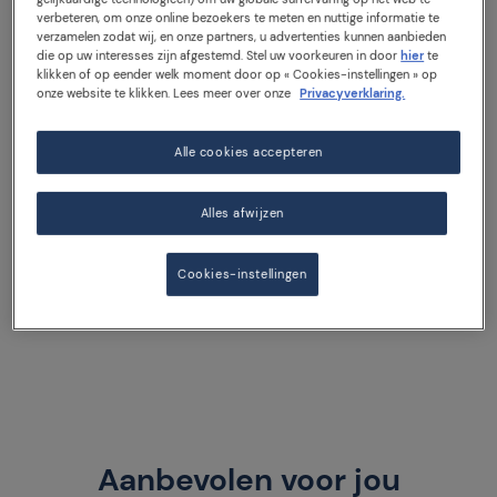
VOEDINGSWAARDEN
verbeteren, om onze online bezoekers te meten en nuttige informatie te
verzamelen zodat wij, en onze partners, u advertenties kunnen aanbieden
die op uw interesses zijn afgestemd. Stel uw voorkeuren in door
hier
te
Bruisend water met een frisse touch: tonen van limoen
klikken of op eender welk moment door op « Cookies-instellingen » op
en citrussappen creëren de authentieke Italiaanse
onze website te klikken. Lees meer over onze
Privacyverklaring.
sensatie van Sanpellegrino CIAO! Lime. Dit licht en
verfrissend bruiswater bevat geen suikers en geen
Alle cookies accepteren
calorieën, en wordt perfect in balans gebracht met een
snuifje Siciliaans zout. Een sprankelende manier om jezelf
te verfrissen. Zeg CIAO! en geniet voluit van de Italiaanse
Alles afwijzen
Dolce Vita.
Cookies-instellingen
330 ml blikje
Aanbevolen voor jou