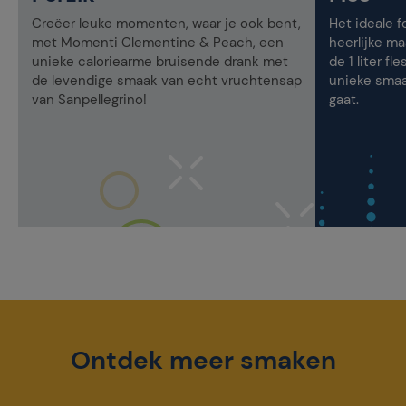
Creëer leuke momenten, waar je ook bent,
Het ideale 
met Momenti Clementine & Peach, een
heerlijke ma
unieke caloriearme bruisende drank met
de 1 liter f
de levendige smaak van echt vruchtensap
unieke smaak
van Sanpellegrino!
gaat.
Ontdek meer smaken