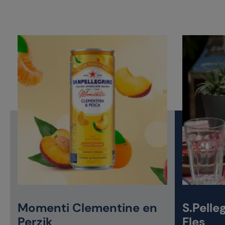
Momenti Clementine en
S.Pelleg
Perzik
Fles