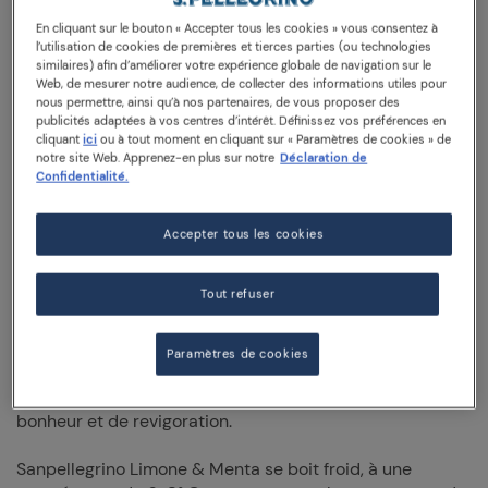
de la menthe. Votre boisson désaltérante préférée
En cliquant sur le bouton « Accepter tous les cookies » vous consentez à
d'Italie rencontre une infusion de menthe dans
l’utilisation de cookies de premières et tierces parties (ou technologies
Sanpellegrino Limone & Menta, la boisson authentique
similaires) afin d’améliorer votre expérience globale de navigation sur le
composée d'ingrédients de qualité d'origine naturelle
Web, de mesurer notre audience, de collecter des informations utiles pour
nous permettre, ainsi qu’à nos partenaires, de vous proposer des
pour apporter la touche parfaite à chaque moment de
publicités adaptées à vos centres d’intérêt. Définissez vos préférences en
votre journée.
cliquant
ici
ou à tout moment en cliquant sur « Paramètres de cookies » de
notre site Web. Apprenez-en plus sur notre
Déclaration de
Confidentialité.
Légèrement gazeuse et d'une couleur jaune tendre avec
des nuances de vert, Sanpellegrino Limone & Menta est
une authentique boisson de qualité à la forte
Accepter tous les cookies
personnalité qui stimulera tous vos sens. Laissez-vous
séduire par son bouquet aromatique de citron juteux aux
Tout refuser
notes de menthe en buvant une gorgée de cette boisson
rafraîchissante et sèche au citron, conçue par des
experts pour créer l'équilibre parfait entre le sucré et
Paramètres de cookies
l'acide. Sa saveur intense de citron, suivie de légères
nuances de menthe, vous emporte dans un moment de
bonheur et de revigoration.
Sanpellegrino Limone & Menta se boit froid, à une