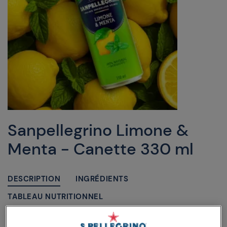
Sanpellegrino Limone &
Menta - Canette 330 ml
DESCRIPTION
INGRÉDIENTS
TABLEAU NUTRITIONNEL
Des citrons ensoleillés de la Méditerranée et la fraîcheur