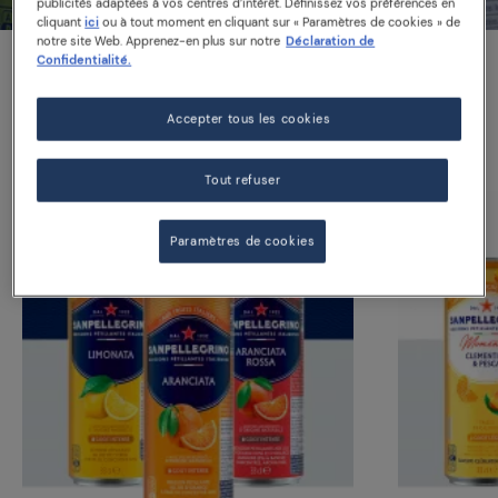
publicités adaptées à vos centres d’intérêt. Définissez vos préférences en
cliquant
ici
ou à tout moment en cliquant sur « Paramètres de cookies » de
notre site Web. Apprenez-en plus sur notre
Déclaration de
Confidentialité.
Découvrez toutes nos
délicieuses boissons
Accepter tous les cookies
Tout refuser
Paramètres de cookies