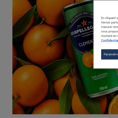
En cliquant 
tierces part
mesurer notr
vous propose
moment en cl
Confidential
Paramètr