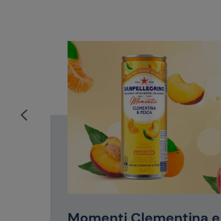
ille
ée avec
pas, la
Momenti Clementina e
ilibre