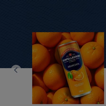
cia
rigine