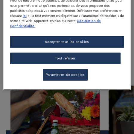
Web, de mesurer notre audience, de collecter des informations utiles pour
nous permettre, ainsi qu’à nos partenaires, de vous proposer des
publicités adaptées à vos centres d’intérêt. Définissez vos préférences en
Bouteille en verre 25 cl
cliquant
ici
ou à tout moment en cliquant sur « Paramètres de cookies » de
notre site Web. Apprenez-en plus sur notre
Déclaration de
Confidentialité.
Accepter tous les cookies
Suggéré pour vous
Tout refuser
Paramètres de cookies