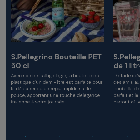
.
S.Pellegrino Bouteille PET
S.Pelle
50 cl
de 1 lit
Avec son emballage léger, la bouteille en
De taille id
plastique d'un demi-litre est parfaite pour
des amis aut
le déjeuner ou un repas rapide sur le
bouteille de 
pouce, apportant une touche d'élégance
parfait et l
italienne à votre journée.
partout où v