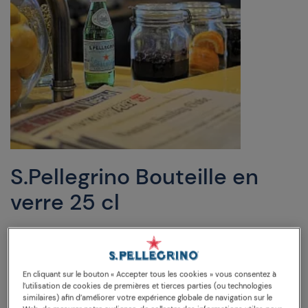
S.Pellegrino Bouteille en
verre 25 cl
DESCRIPTION
ANALYSE DE L'EAU
CONSEILS
En cliquant sur le bouton « Accepter tous les cookies » vous consentez à
Bouteille en verre de 25 cl, la juste quantité pour se
l’utilisation de cookies de premières et tierces parties (ou technologies
rafraîchir à l’occasion d’un simple repas.
similaires) afin d’améliorer votre expérience globale de navigation sur le