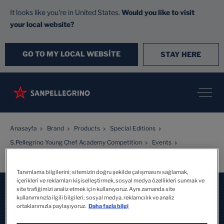
It looks like you're in United States.
Would you like to visit
your local website?
GO TO MY LOCAL WEBSITE
STAY HERE
Anasayfa
Brand
Products
Special Editions
S.Pellegrino Young Chef Academy Competition
Events
S.Pellegrino Young Chef 2018
Tanımlama bilgilerini; sitemizin doğru şekilde çalışmasını sağlamak,
içerikleri ve reklamları kişiselleştirmek, sosyal medya özellikleri sunmak ve
site trafiğimizi analiz etmek için kullanıyoruz. Aynı zamanda site
kullanımınızla ilgili bilgileri; sosyal medya, reklamcılık ve analiz
ortaklarımızla paylaşıyoruz.
Daha fazla bilgi