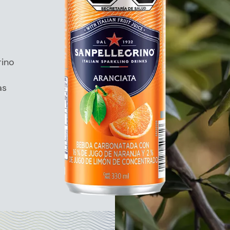
rino
as