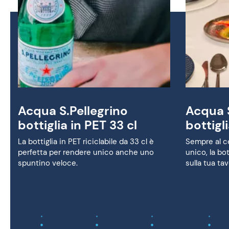
Acqua S.Pellegrino
Acqua S
bottiglia in PET 33 cl
bottigli
La bottiglia in PET riciclabile da 33 cl è
Sempre al c
perfetta per rendere unico anche uno
unico, la bot
spuntino veloce.
sulla tua tav