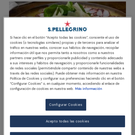
Si hace clic en el botón “Acepto todas las cookies”, consiente el uso de
cookies (o tecnologías similares) propias y de terceros para analizar el
tráfico en nuestras webs, conocer sus hábitos de navegación, recopilar
información útil que nos permita tanto a nosotros como a nuestros
partners crear perfiles y proporcionarle publicidad y contenido adecuado
a sus intereses y hábitos de navegación, y proporcionarle funcionalidades
de redes sociales (permitiéndole compartir contenido de nuestras webs a
Como hacer Carpaccio de
través de las redes sociales). Puede obtener más información en nuestra
Política de Cookies y configurar sus preferencias haciendo clic en el botón
pulpo?
“Configurar Cookies” o, en cualquier momento, accediendo al enlace de
configuración de cookies en nuestra web.
Más información
El carpaccio de pulpo al estilo italiano
consiste en finas rodajas de pulpo cocido con
Configurar Cookies
una ligera vinagreta cítrica: un plato
impresionante que es más fácil de hacer de lo
Acepto todas las cookies
que piensas.